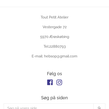
Tout Petit Atelier
Vestergade 72
5970 Ærøskøbing
Tel:22880793
E-mail: hebsop@gmail.com
Følg os
Facebook
Instagram
Søg på siden
Søg
SØG