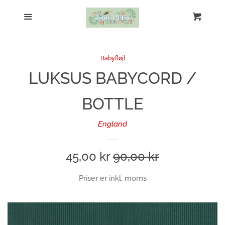
START
Menu
Kurv
L
Liberty fabrics
Babyfløjl
LUKSUS BABYCORD /
Art Gallery Fabrics
BOTTLE
Kaffe Fassett and Morris And Co
England
Computer cover
Sale
45,00 kr
Regular
90,00 kr
Penalhus
price
price
Priser er inkl. moms
Toilettaske