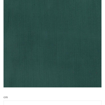
Basics Cotton/ French Tana
Lawn
Washed Cord
Baby fløjl
Ensfarvet tana lawn
Hør / Hør og bomuld
Babyfcord 21 wales
French Babycord
cm