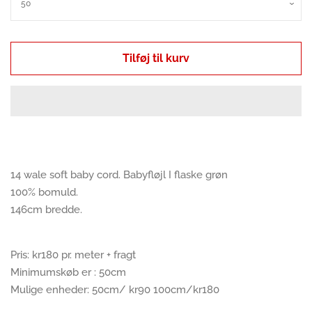
Pedari Æske
Sytilbehør
Tilføj til kurv
Dametøj
Børnetøj
14 wale soft baby cord. Babyfløjl I flaske grøn
Pels vest
100% bomuld.
146cm bredde.
Solhat
Pris: kr180 pr. meter + fragt
Bøllehat
Minimumskøb er : 50cm
Mulige enheder: 50cm/ kr90 100cm/kr180
Savlesmæk